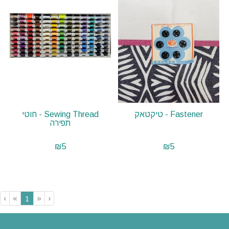
Fastener - טיקטאק
Sewing Thread - חוטי
תפירה
₪
5
₪
5
›
»
«
‹
(current)
1