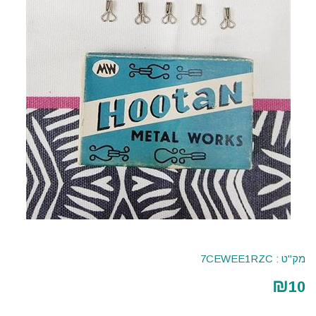
מק"ט :
7CEWEE1RZC
₪
10