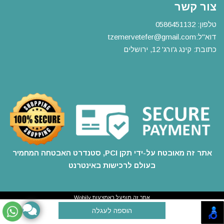
צור קשר
טלפון:
0586451132
דוא"ל:
m
tzemervetefer@gmail.co
כתובת: קינג ג'ורג' 12, ירושלים
אתר זה מאובטח על-ידי תקן PCI, סטנדרט האבטחה המחמיר
בעולם לרכישות באינטרנט
אתר זה מופעל באמצעות
Wobily
חנות וירטואלית | אתר אינטרנט