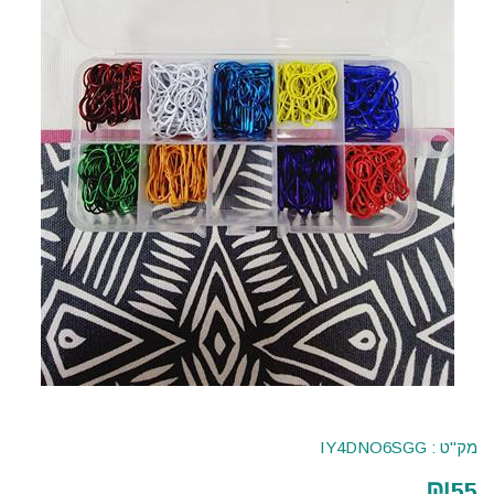
מק"ט :
IY4DNO6SGG
₪
55