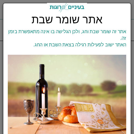
0
תפריט
אתר שומר שבת
משלוח עד הבית
0
58
6451132
אתר זה שומר שבת וחג, ולכן הגלישה בו אינה מתאפשרת בזמן
זה.
האתר ישוב לפעילות רגילה בצאת השבת או החג.
דף בית
סידקית
Silver Eye Self-Threading
Needles - מחטים