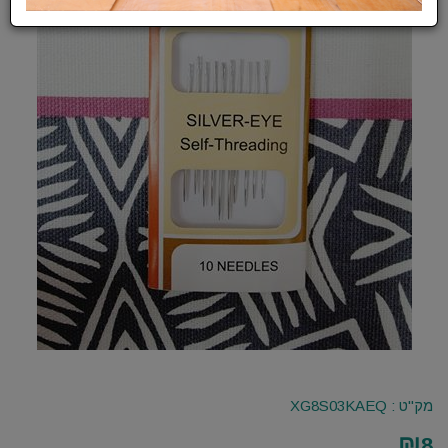
מק"ט :
XG8S03KAEQ
₪
8