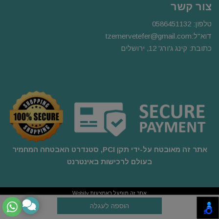
צור קשר
טלפון:
0586451132
דוא"ל:
m
tzemervetefer@gmail.co
כתובת: קינג ג'ורג' 12, ירושלים
אתר זה מאובטח על-ידי תקן PCI, סטנדרט האבטחה המחמיר
בעולם לרכישות באינטרנט
אתר זה מופעל באמצעות
Wobily
חנות וירטואלית | אתר אינטרנט