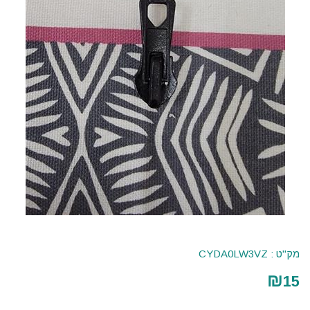
מק"ט :
CYDA0LW3VZ
₪
15