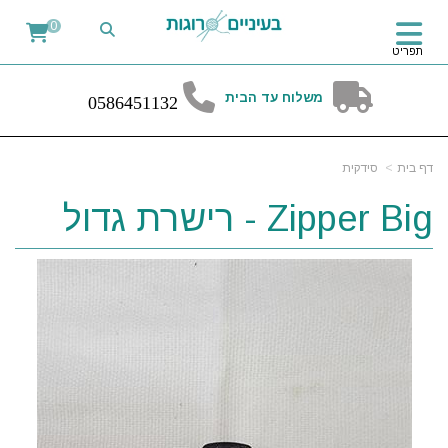
0
תפריט
משלוח עד הבית
0
58
6451132
דף בית
סידקית
Zipper Big - רישרת גדול