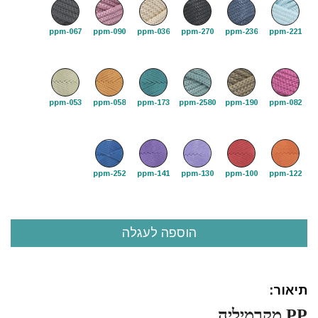
ppm-067
ppm-090
ppm-036
ppm-270
ppm-236
ppm-221
ppm-053
ppm-058
ppm-173
ppm-2580
ppm-190
ppm-082
ppm-252
ppm-141
ppm-130
ppm-100
ppm-122
תיאור:
PP מקרמיליה