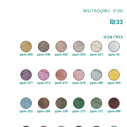
מק"ט :
W3JTADQ95J
₪
33
בחרו צבע:
ppm-050
ppm-040
ppm-033
ppm-030
ppm-017
ppm-01
ppm-077
ppm-074
ppm-071
ppm-070
ppm-060
ppm-055
ppm-222
ppm-200
ppm-193
ppm-172
ppm-171
ppm-096