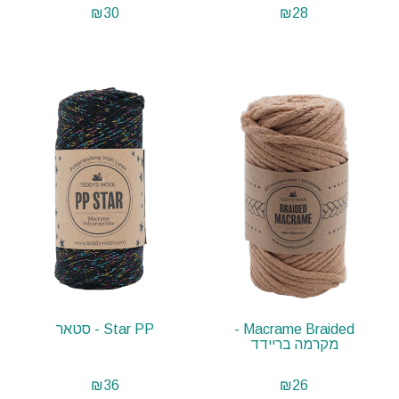
₪
30
₪
28
Macrame Braided -
Star PP - סטאר
מקרמה בריידד
₪
36
₪
26