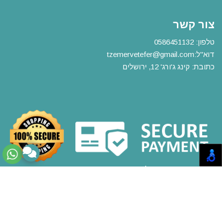
צור קשר
טלפון:
0586451132
דוא"ל:
m
tzemervetefer@gmail.co
כתובת: קינג ג'ורג' 12, ירושלים
אתר זה מאובטח על-ידי תקן PCI, סטנדרט האבטחה המחמיר
בעולם לרכישות באינטרנט
אתר זה מופעל באמצעות
Wobily