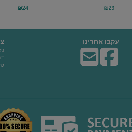
₪
24
₪
26
עקבו אחרינו
צו
טל
דוא
כתוב