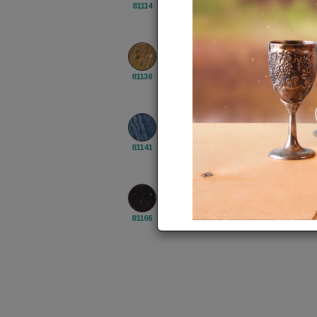
81114
81112
81111
81108
81
81130
81128
81122
81121
81
81141
81140
81139
81138
81
81166
81163
81162
81161
81