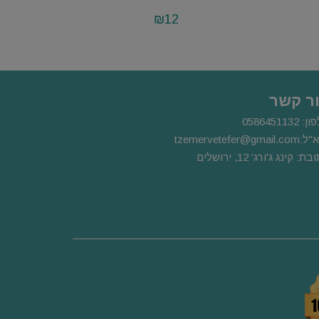
₪
12
ר קשר
פון:
0586451132
"ל:
m
tzemervetefer@gmail.co
ת: קינג ג'ורג' 12, ירושלים