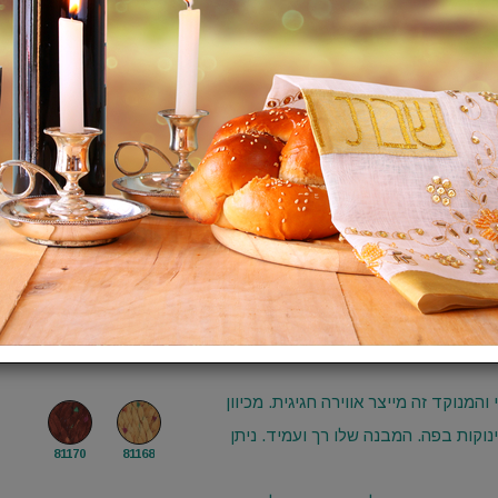
107
81105
81101
120
81118
81115
137
81136
81132
160
81145
81143
מנוקד זה מייצר אווירה חגיגית. מכיוון
ינוקות בפה. המבנה שלו רך ועמיד. ניתן
81170
81168