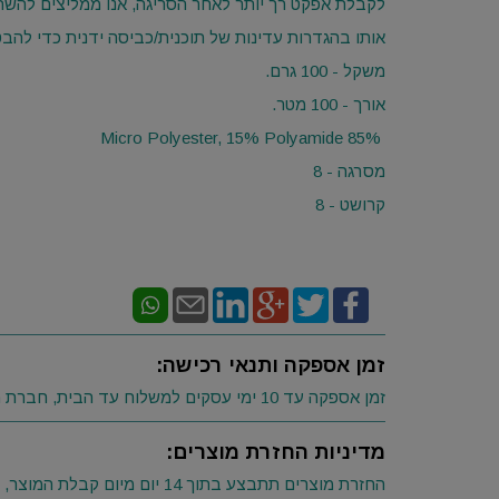
לקבלת אפקט רך יותר לאחר הסריגה, אנו ממליצים להשת
אותו בהגדרות עדינות של תוכנית/כביסה ידנית כדי להבטי
משקל - 100 גרם.
אורך - 100 מטר.
85% Micro Polyester, 15% Polyamide
מסרגה - 8
קרושט - 8
זמן אספקה ותנאי רכישה:
זמן אספקה עד 10 ימי עסקים למשלוח עד הבית, חברת השליחויות תיצור קשר לפני ההגעה.
מדיניות החזרת מוצרים:
החזרת מוצרים תתבצע בתוך 14 יום מיום קבלת המוצר, כאשר המוצר ארוז באריזתו המקורית ולא נעשה בו שימוש.