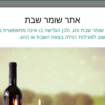
משלוח עד הבית
0
58
6451132
אתר שומר שבת
שומר שבת וחג, ולכן הגלישה בו אינה מתאפשרת בז
קרילן
חוטי כותנה - נטורל
מקרמה
סידקית
וב לפעילות רגילה בצאת השבת או החג.
פסטיבל
מק"ט :
EN0OSACHNQ
₪
27
בחרו צבע: